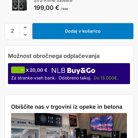
SVS Prime Satellite
199,00
€
/ kos
Dodaj v košarico
20,00 €
X
Za stranke vseh bank. Odobreno takoj.
Do 15.000€.
Obiščite nas v trgovini iz opeke in betona