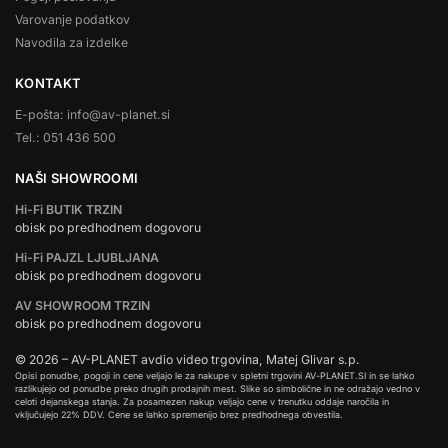
Varovanje podatkov
Navodila za izdelke
KONTAKT
E-pošta: info@av-planet.si
Tel.: 051 436 500
NAŠI SHOWROOMI
Hi-Fi BUTIK TRZIN
obisk po predhodnem dogovoru
Hi-Fi PAJZL LJUBLJANA
obisk po predhodnem dogovoru
AV SHOWROOM TRZIN
obisk po predhodnem dogovoru
© 2026 – AV-PLANET avdio video trgovina, Matej Glivar s.p.
Opisi ponudbe, pogoji in cene veljajo le za nakupe v spletni trgovini AV-PLANET.SI in se lahko
razlikujejo od ponudbe preko drugih prodajnih mest. Slike so simbolične in ne odražajo vedno v
celoti dejanskega stanja. Za posamezen nakup veljajo cene v trenutku oddaje naročila in
vključujejo 22% DDV. Cene se lahko spremenijo brez predhodnega obvestila.