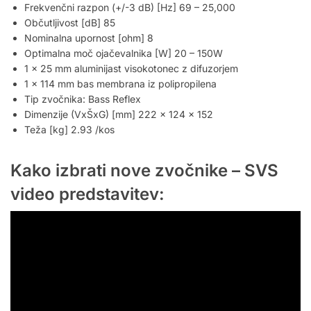
Frekvenčni razpon (+/-3 dB) [Hz] 69 – 25,000
Občutljivost [dB] 85
Nominalna upornost [ohm] 8
Optimalna moč ojačevalnika [W] 20 – 150W
1 x 25 mm aluminijast visokotonec z difuzorjem
1 x 114 mm bas membrana iz polipropilena
Tip zvočnika: Bass Reflex
Dimenzije (VxŠxG) [mm] 222 x 124 x 152
Teža [kg] 2.93 /kos
Kako izbrati nove zvočnike – SVS
video predstavitev: