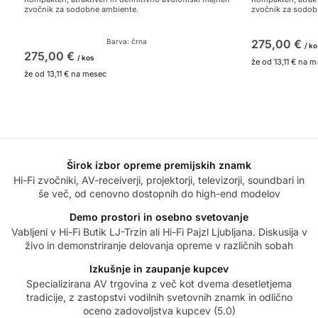
zvočnik za sodobne ambiente.
zvočnik za sodob
Barva: črna
275,00
€
/ ko
275,00
€
/ kos
že od
13,11 €
na m
že od
13,11 €
na mesec
Širok izbor opreme premijskih znamk
Hi-Fi zvočniki, AV-receiverji, projektorji, televizorji, soundbari in
še več, od cenovno dostopnih do high-end modelov
Demo prostori in osebno svetovanje
Vabljeni v Hi-Fi Butik LJ-Trzin ali Hi-Fi Pajzl Ljubljana. Diskusija v
živo in demonstriranje delovanja opreme v različnih sobah
Izkušnje in zaupanje kupcev
Specializirana AV trgovina z več kot dvema desetletjema
tradicije, z zastopstvi vodilnih svetovnih znamk in odlično
oceno zadovoljstva kupcev (5.0)