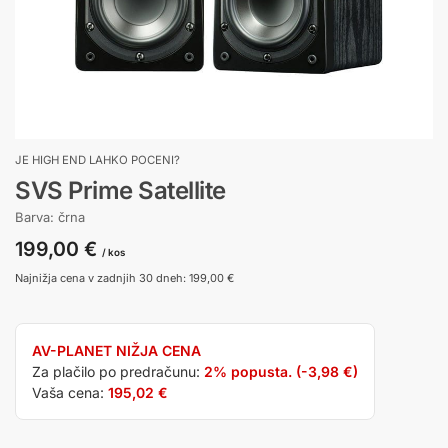
JE HIGH END LAHKO POCENI?
SVS Prime Satellite
Barva: črna
199,00
€
/ kos
Najnižja cena v zadnjih 30 dneh:
199,00
€
AV-PLANET NIŽJA CENA
Za plačilo po predračunu:
2% popusta. (
-3,98
€
)
Vaša cena:
195,02
€