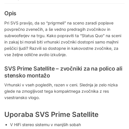
Opis
Pri SVS pravijo, da so “prigrmeli” na sceno zaradi poplave
povprečno zvenečih, a še vedno predragih zvočnikov in
subwooferjev na trgu. Kako popraviti ta “Status Quo” na sceni
in zakaj bi morali biti vrhunski zvočniki dostopni samo majhni
peščici ljudi? Razvili so dostopne in kakovostne zvočnike, za
vse željne odlične avdio izkušnje.
SVS Prime Satellite – zvočniki za na polico ali
stensko montažo
Vrhunski v vseh pogledih, razen v ceni. Slednja je zelo nizka
glede na zmogljivost tega kompaktnega zvočnika z res
vsestransko vlogo.
Uporaba SVS Prime Satellite
V HiFi stereo sistemu v manjših sobah