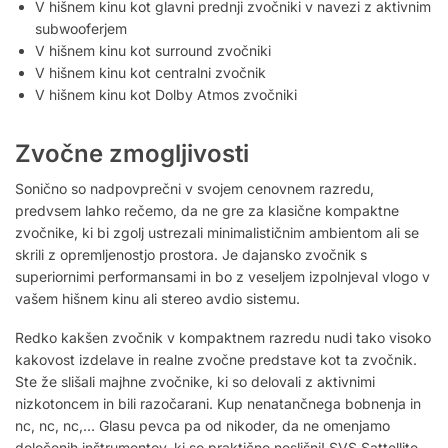
V hišnem kinu kot glavni prednji zvočniki v navezi z aktivnim
subwooferjem
V hišnem kinu kot surround zvočniki
V hišnem kinu kot centralni zvočnik
V hišnem kinu kot Dolby Atmos zvočniki
Zvočne zmogljivosti
Sonično so nadpovprečni v svojem cenovnem razredu,
predvsem lahko rečemo, da ne gre za klasične kompaktne
zvočnike, ki bi zgolj ustrezali minimalističnim ambientom ali se
skrili z opremljenostjo prostora. Je dajansko zvočnik s
superiornimi performansami in bo z veseljem izpolnjeval vlogo v
vašem hišnem kinu ali stereo avdio sistemu.
Redko kakšen zvočnik v kompaktnem razredu nudi tako visoko
kakovost izdelave in realne zvočne predstave kot ta zvočnik.
Ste že slišali majhne zvočnike, ki so delovali z aktivnimi
nizkotoncem in bili razočarani. Kup nenatančnega bobnenja in
nc, nc, nc,… Glasu pevca pa od nikoder, da ne omenjamo
določenih inštrumentov, ki so praktično neslišni! SVS Sattellite