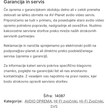
Garancija in servis
Če oprema v garancijskem obdobju delno ali v celoti preneha
delovati se lahko obrnete na AV-Planet avdio video servis.
Priporočamo se tudi v primeru, da posedujete staro avdio video
opremo potrebno popravila, nadgradnje ali osvežitve. Nudimo
kakovostne servisne storitve preko mreže naših strokovnih
servisnih partnerjev.
Reklamacije in naročila sprejemamo po elektronski pošti na
podpora@av-planet.si ali direktno preko pooblaščenega
servisa (oprema v garanciji).
Za informacije kateri servis pokriva specifično blagovno
znamko, poglejte na garancijski list ali nas enostavno
kontaktirajte. Z veseljem vas napotimo na pravi naslov, kjer
bodo strokovno opravili servisno storitev.
Šifra:
14087
Kategorije:
AVDIO OPREMA
,
HI-FI zvočniki
,
Hi-Fi Zvočniki
,
SVS