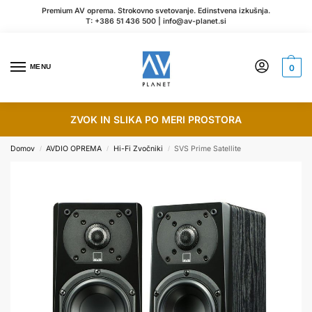
Premium AV oprema. Strokovno svetovanje. Edinstvena izkušnja.
T:
+386 51 436 500
|
info@av-planet.si
MENU
0
ZVOK IN SLIKA PO MERI PROSTORA
Domov
AVDIO OPREMA
Hi-Fi Zvočniki
SVS Prime Satellite
/
/
/