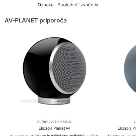
Oznaka:
Bookshelf zvočniki
AV-PLANET priporoča
ZA TRENDOVSKI INTERIER
Z
Elipson Planet M
Elipson P
Kompakten, atraktiven in definitivno avdiofilski majhen
Kompakten, atrakt