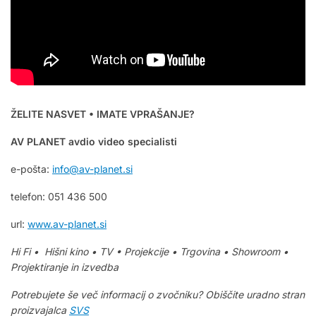
ŽELITE NASVET • IMATE VPRAŠANJE?
AV PLANET avdio video specialisti
e-pošta:
info@av-planet.si
telefon: 051 436 500
url:
www.av-planet.si
Hi Fi • Hišni kino • TV • Projekcije • Trgovina • Showroom •
Projektiranje in izvedba
Potrebujete še več informacij o zvočniku? Obiščite uradno stran
proizvajalca
SVS