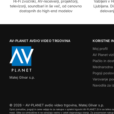
Hi-Fi zvočniki, AV-receiverji, projektorji,
Vabljeni v Hi
televizorji, soundbari in še več, od cenovno
Ljubljana. D
dostopnih do high-end modelov
delovanj
AV-PLANET AVDIO VIDEO TRGOVINA
KORISTNE I
Moj profil
AV Planet vizi
Plačilo in dos
Mednarodna 
Pogoji poslov
Matej Glivar s.p.
Varovanje po
Navodila za i
© 2026 – AV-PLANET avdio video trgovina, Matej Glivar s.p.
Opisi ponudbe, pogoji in cene veljajo le za nakupe v spletni trgovini AV-PLANET.SI in se lahko r
mest. Slike so simbolične in ne odražajo vedno v celoti dejanskega stanja. Za posamezen nakup v