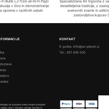
-Fi Butik LJ-Trzin ali Hi-Fi Pajzl
Specializirana AV trgovina z 
iskusija v živo in demonstriranje
desetletjema tradicije, z zastop
a opreme v različnih sobah
svetovnih znamk in odlič
zadovoljstva kupcev (
NFORMACIJE
KONTAKT
E-pošta: info@av-planet.si
tka
Tel.: 051 436 500
tava
dostava
anja
datkov
zdelke
azlikujejo od ponudbe preko drugih prodajnih
eljajo cene v trenutku oddaje naročila in