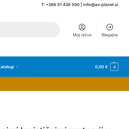
T:
+386 51 436 500
|
info@av-planet.si
Moj račun
Blagajna
atalogi
0,00
€
0