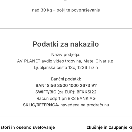
nad 30 kg – pošljite povpraševanje
Podatki za nakazilo
Naziv podjetja:
AV-PLANET avdio video trgovina, Matej Glivar s.p.
Ljubljanska cesta 13c, 1236 Trzin
Bančni podatki:
IBAN: SI56 3500 1000 2673 911
SWIFT/BIC
(za EUR):
BFKKSI22
Račun odprt pri BKS BANK AG
SKLIC/REFERNCA:
navedena na predračunu
stori in osebno svetovanje
Izkušnje in zaupanje 