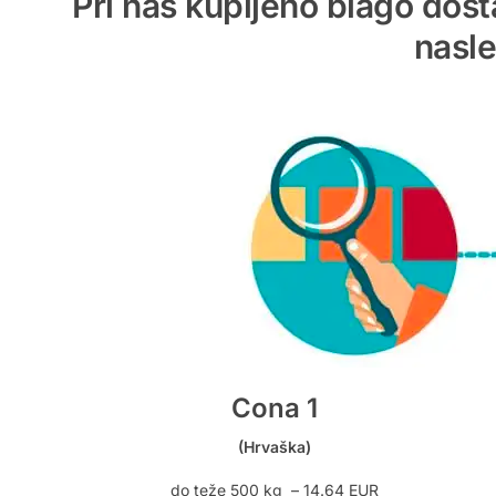
Pri nas kupljeno blago dost
nasle
Cona 1
(Hrvaška)
do teže 500 kg – 14.64 EUR