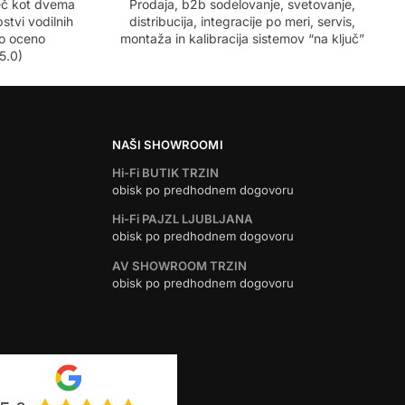
več kot dvema
Prodaja, b2b sodelovanje, svetovanje,
stvi vodilnih
distribucija, integracije po meri, servis,
no oceno
montaža in kalibracija sistemov “na ključ”
5.0)
NAŠI SHOWROOMI
Hi-Fi BUTIK TRZIN
obisk po predhodnem dogovoru
Hi-Fi PAJZL LJUBLJANA
obisk po predhodnem dogovoru
AV SHOWROOM TRZIN
obisk po predhodnem dogovoru