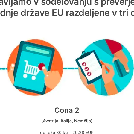
avljamo v sodelovanju s preverjen
dnje države EU razdeljene v tri 
Cona 2
(Avstrija, Italija, Nemčija)
do teže 30 kg – 29.28 EUR