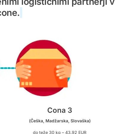
imi logističnimi partnerji v
cone.
Cona 3
(Češka, Madžarska, Slovaška)
do teže 30 kg – 43.92 EUR