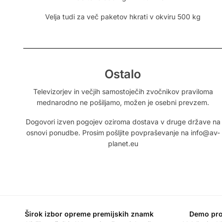
Velja tudi za več paketov hkrati v okviru 500 kg
Ostalo
Televizorjev in večjih samostoječih zvočnikov praviloma
mednarodno ne pošiljamo, možen je osebni prevzem.
Dogovori izven pogojev oziroma dostava v druge države na
osnovi ponudbe. Prosim pošljite povpraševanje na info@av-
planet.eu
Širok izbor opreme premijskih znamk
Demo pro