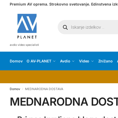
Premium AV oprema. Strokovno svetovanje. Edinstvena izk
avdio video specialisti
Domov
O AV-PLANET
Avdio
Video
Znižano
Domov
MEDNARODNA DOSTAVA
/
MEDNARODNA DOS